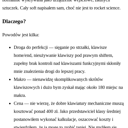
sztuczek. Cały soft napisałem sam, choć nie jest to rocket science.
Dlaczego?
Powodów jest kilka:
Droga do perfekcji — sięganie po strzałki, klawisze
home/end, nieużywanie klawiszy pod prawym shiftem,
zupełny brak kontroli nad klawiszami funkcyjnymi skłoniły
mnie znalezienia drogi do lepszej pracy.
Makro — nienawidzę skomplikowanych skrótów
klawiszowych i dużo bym zyskał mając około 180 miejsc na
makra.
Cena — nie wierzę, że dobre klawiatury mechaniczne muszą
kosztować ponad 400 zł. Jako przedstawiciel klasy średniej
postanowiłem wykonać kalkulacje, oszacować koszty i
stwierdziłem, że ja mogę to zrobić taniej. Nie myliłem się,