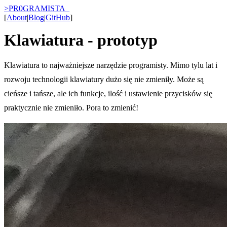
>
PR0GRAMISTA
_
[
About
|
Blog
|
GitHub
]
Klawiatura - prototyp
Klawiatura to najważniejsze narzędzie programisty. Mimo tylu lat i
rozwoju technologii klawiatury dużo się nie zmieniły. Może są
cieńsze i tańsze, ale ich funkcje, ilość i ustawienie przycisków się
praktycznie nie zmieniło. Pora to zmienić!