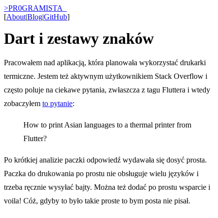
>
PR0GRAMISTA
_
[
About
|
Blog
|
GitHub
]
Dart i zestawy znaków
Pracowałem nad aplikacją, która planowała wykorzystać drukarki
termiczne. Jestem też aktywnym użytkownikiem Stack Overflow i
często poluje na ciekawe pytania, zwłaszcza z tagu Fluttera i wtedy
zobaczyłem
to pytanie
:
How to print Asian languages to a thermal printer from
Flutter?
Po krótkiej analizie paczki odpowiedź wydawała się dosyć prosta.
Paczka do drukowania po prostu nie obsługuje wielu języków i
trzeba ręcznie wysyłać bajty. Można też dodać po prostu wsparcie i
voila! Cóż, gdyby to było takie proste to bym posta nie pisał.