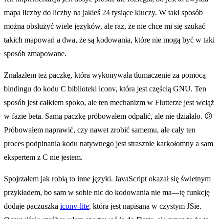
mapa liczby do liczby na jakieś 24 tysiące kluczy. W taki sposób
można obsłużyć wiele języków, ale raz, że nie chce mi się szukać
takich mapowań a dwa, że są kodowania, które nie mogą być w taki
sposób zmapowane.
Znalazłem też paczkę, która wykonywała tłumaczenie za pomocą
bindingu do kodu C biblioteki iconv, która jest częścią GNU. Ten
sposób jest całkiem spoko, ale ten mechanizm w Flutterze jest wciąż
w fazie beta. Samą paczkę próbowałem odpalić, ale nie działało. 😕
Próbowałem naprawić, czy nawet zrobić samemu, ale cały ten
proces podpinania kodu natywnego jest strasznie karkołomny a sam
ekspertem z C nie jestem.
Spojrzałem jak robią to inne języki. JavaScript okazał się świetnym
przykładem, bo sam w sobie nic do kodowania nie ma—tę funkcję
dodaje paczuszka
iconv-lite
, która jest napisana w czystym JSie.